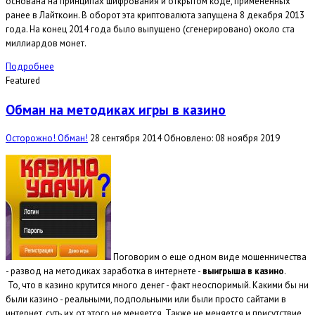
основана на принципах шифрования и открытом коде, примененных
ранее в Лайткоин. В оборот эта криптовалюта запущена 8 декабря 2013
года. На конец 2014 года было выпущено (сгенерировано) около ста
миллиардов монет.
Подробнее
Featured
Обман на методиках игры в казино
Осторожно! Обман!
28 сентября 2014
Обновлено: 08 ноября 2019
Поговорим о еще одном виде мошенничества
- развод на методиках заработка в интернете -
выигрыша в казино
.
То, что в казино крутится много денег - факт неоспоримый. Какими бы ни
были казино - реальными, подпольными или были просто сайтами в
интернет, суть их от этого не меняется. Также не меняется и присутствие