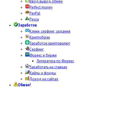
Ввод вывод обмен
Perfect money
PayPal
Payza
Заработок
Клики, серфинг, задания
Криптобіржі
Заработок криптовалют
Серфинг
Форекс и биржи
Литература по Форекс
Заработать на ставках
Хайпы и фонды
Доход на сайтах
Обман!