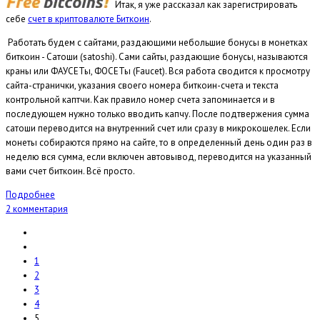
Итак, я уже рассказал как зарегистрировать
себе
счет в криптовалюте Биткоин
.
Работать будем с сайтами, раздающими небольшие бонусы в монетках
биткоин -
Сатоши
(satoshi). Сами сайты, раздающие бонусы, называются
краны
или
ФАУСЕТы
,
ФОСЕТы
(Faucet). Вся работа сводится к просмотру
сайта-странички, указания своего номера биткоин-счета и текста
контрольной каптчи. Как правило номер счета запоминается и в
последующем нужно только вводить капчу. После подтвержения сумма
сатоши переводится на внутренний счет или сразу в микрокошелек. Если
монеты собираются прямо на сайте, то в определенный день один раз в
неделю вся сумма, если включен автовывод, переводится на указанный
вами счет биткоин. Всё просто.
Подробнее
2 комментария
1
2
3
4
5