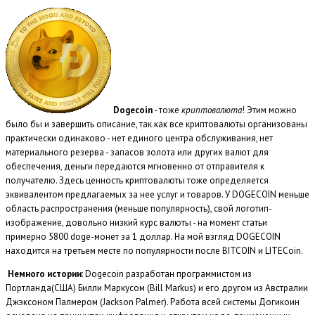
Dogecoin
- тоже
криптовалюта
! Этим можно
было бы и завершить описание, так как все криптовалюты организованы
практически одинаково - нет единого центра обслуживания, нет
материального резерва - запасов золота или других валют для
обеспечения, деньги передаются мгновенно от отправителя к
получателю. Здесь ценность криптовалюты тоже определяется
эквивалентом предлагаемых за нее услуг и товаров. У DOGECOIN меньше
область распространения (меньше популярность), свой логотип-
изображение, довольно низкий курс валюты - на момент статьи
примерно 5800 doge-монет за 1 доллар. На мой взгляд DOGECOIN
находится на третьем месте по популярности после BITCOIN и LITECoin.
Немного истории
: Dogecoin разработан программистом из
Портланда(США) Билли Маркусом (Bill Markus) и его другом из Австралии
Джэксоном Палмером (Jackson Palmer). Работа всей системы Догикоин