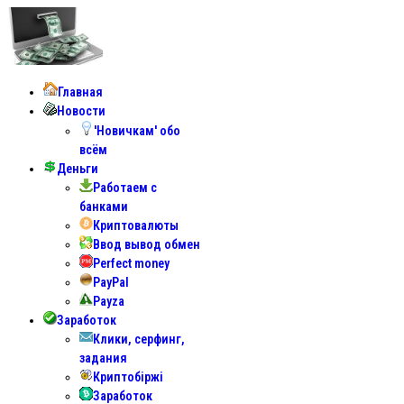
Главная
Новости
'Новичкам' обо
всём
Деньги
Работаем с
банками
Криптовалюты
Ввод вывод обмен
Perfect money
PayPal
Payza
Заработок
Клики, серфинг,
задания
Криптобіржі
Заработок