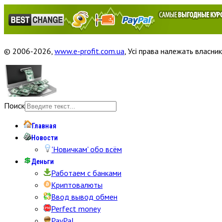
© 2006-2026,
www.e-profit.com.ua
, Усі права належать власник
Поиск
Главная
Новости
'Новичкам' обо всём
Деньги
Работаем с банками
Криптовалюты
Ввод вывод обмен
Perfect money
PayPal