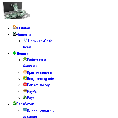
Главная
Новости
'Новичкам' обо
всём
Деньги
Работаем с
банками
Криптовалюты
Ввод вывод обмен
Perfect money
PayPal
Payza
Заработок
Клики, серфинг,
задания