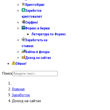
Криптобіржі
Заработок
криптовалют
Серфинг
Форекс и биржи
Литература по Форекс
Заработать на
ставках
Хайпы и фонды
Доход на сайтах
Обман!
Поиск
Главная
Заработок
Доход на сайтах