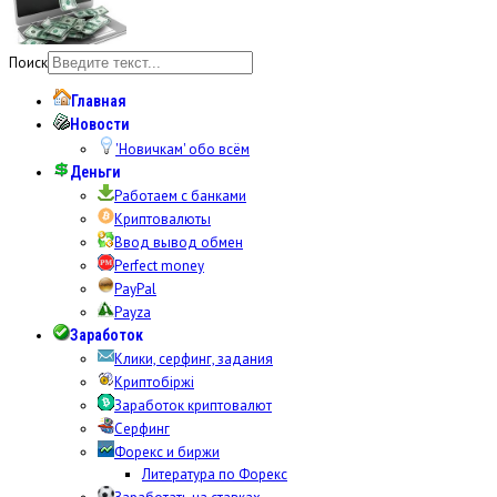
Поиск
Главная
Новости
'Новичкам' обо всём
Деньги
Работаем с банками
Криптовалюты
Ввод вывод обмен
Perfect money
PayPal
Payza
Заработок
Клики, серфинг, задания
Криптобіржі
Заработок криптовалют
Серфинг
Форекс и биржи
Литература по Форекс