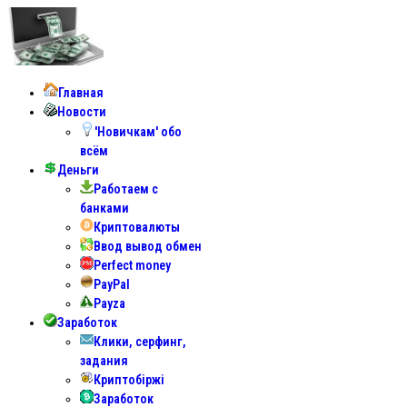
Главная
Новости
'Новичкам' обо
всём
Деньги
Работаем с
банками
Криптовалюты
Ввод вывод обмен
Perfect money
PayPal
Payza
Заработок
Клики, серфинг,
задания
Криптобіржі
Заработок